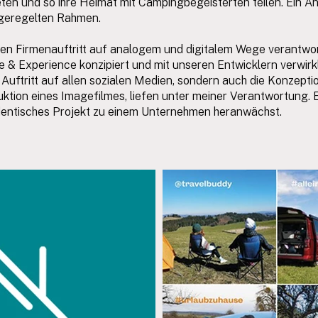
eten und so ihre Heimat mit Campingbegeisterten teilen. Ein
 geregelten Rahmen.
llen Firmenauftritt auf analogem und digitalem Wege verantwor
& Experience konzipiert und mit unseren Entwicklern verwirkl
 Auftritt auf allen sozialen Medien, sondern auch die Konzepti
duktion eines Imagefilmes, liefen unter meiner Verantwortung.
udentisches Projekt zu einem Unternehmen heranwächst.